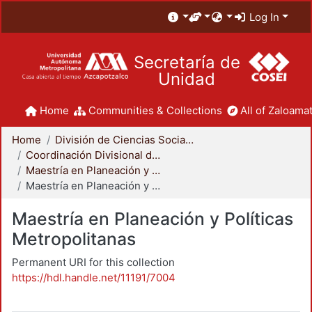
Log In
Secretaría de
Unidad
Home
Communities & Collections
All of Zaloamat
Home
División de Ciencias Sociales y Humanidades
Coordinación Divisional de Posgrado
Maestría en Planeación y Políticas Metropolitanas
Maestría en Planeación y Políticas Metropolitanas
Maestría en Planeación y Políticas
Metropolitanas
Permanent URI for this collection
https://hdl.handle.net/11191/7004