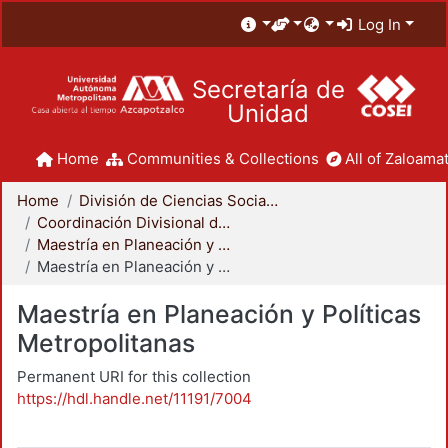
Log In
Secretaría de
Unidad
Home
Communities & Collections
All of Zaloamat
Home
División de Ciencias Sociales y Humanidades
Coordinación Divisional de Posgrado
Maestría en Planeación y Políticas Metropolitanas
Maestría en Planeación y Políticas Metropolitanas
Maestría en Planeación y Políticas
Metropolitanas
Permanent URI for this collection
https://hdl.handle.net/11191/7004