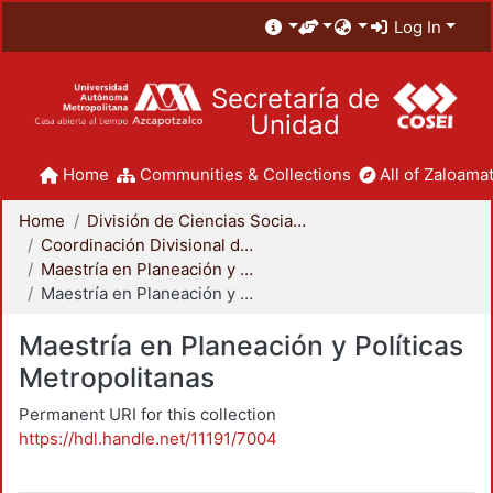
Log In
Secretaría de
Unidad
Home
Communities & Collections
All of Zaloamat
Home
División de Ciencias Sociales y Humanidades
Coordinación Divisional de Posgrado
Maestría en Planeación y Políticas Metropolitanas
Maestría en Planeación y Políticas Metropolitanas
Maestría en Planeación y Políticas
Metropolitanas
Permanent URI for this collection
https://hdl.handle.net/11191/7004