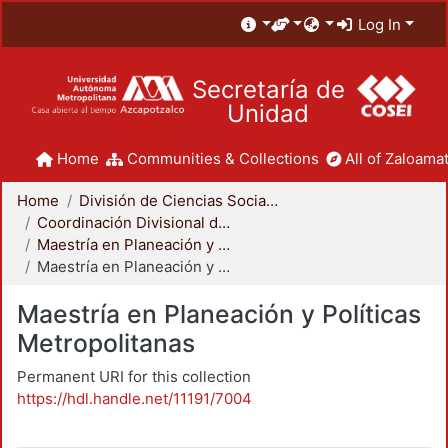
Log In
Secretaría de
Unidad
Home
Communities & Collections
All of Zaloamat
Home
División de Ciencias Sociales y Humanidades
Coordinación Divisional de Posgrado
Maestría en Planeación y Políticas Metropolitanas
Maestría en Planeación y Políticas Metropolitanas
Maestría en Planeación y Políticas
Metropolitanas
Permanent URI for this collection
https://hdl.handle.net/11191/7004