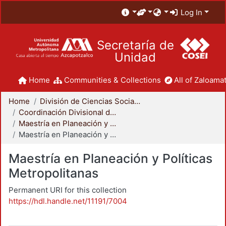
Log In
Secretaría de
Unidad
Home
Communities & Collections
All of Zaloamat
Home
División de Ciencias Sociales y Humanidades
Coordinación Divisional de Posgrado
Maestría en Planeación y Políticas Metropolitanas
Maestría en Planeación y Políticas Metropolitanas
Maestría en Planeación y Políticas
Metropolitanas
Permanent URI for this collection
https://hdl.handle.net/11191/7004