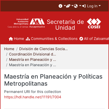
Log In
Secretaría de
Unidad
Home
Communities & Collections
All of Zaloamat
Home
División de Ciencias Sociales y Humanidades
Coordinación Divisional de Posgrado
Maestría en Planeación y Políticas Metropolitanas
Maestría en Planeación y Políticas Metropolitanas
Maestría en Planeación y Políticas
Metropolitanas
Permanent URI for this collection
https://hdl.handle.net/11191/7004