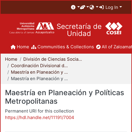
Log In
Secretaría de
Unidad
Home
Communities & Collections
All of Zaloamat
Home
División de Ciencias Sociales y Humanidades
Coordinación Divisional de Posgrado
Maestría en Planeación y Políticas Metropolitanas
Maestría en Planeación y Políticas Metropolitanas
Maestría en Planeación y Políticas
Metropolitanas
Permanent URI for this collection
https://hdl.handle.net/11191/7004