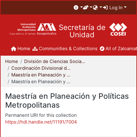
Log In
Secretaría de
Unidad
Home
Communities & Collections
All of Zaloamat
Home
División de Ciencias Sociales y Humanidades
Coordinación Divisional de Posgrado
Maestría en Planeación y Políticas Metropolitanas
Maestría en Planeación y Políticas Metropolitanas
Maestría en Planeación y Políticas
Metropolitanas
Permanent URI for this collection
https://hdl.handle.net/11191/7004