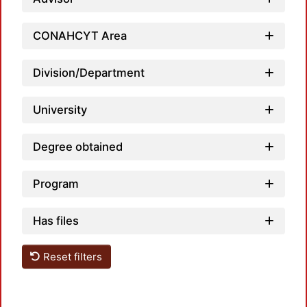
Loadi
CONAHCYT Area
Division/Department
University
Degree obtained
Loadi
Program
Has files
Reset filters