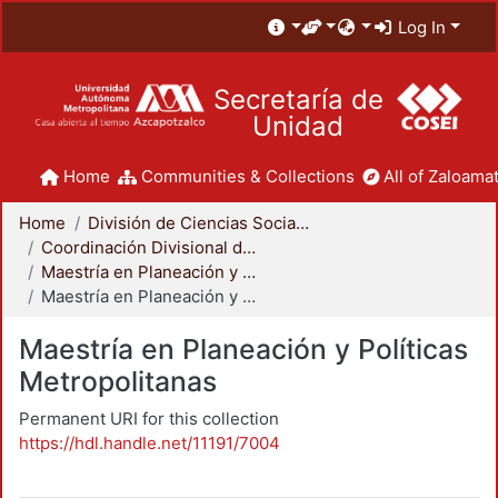
Log In
Secretaría de
Unidad
Home
Communities & Collections
All of Zaloamat
Home
División de Ciencias Sociales y Humanidades
Coordinación Divisional de Posgrado
Maestría en Planeación y Políticas Metropolitanas
Maestría en Planeación y Políticas Metropolitanas
Maestría en Planeación y Políticas
Metropolitanas
Permanent URI for this collection
https://hdl.handle.net/11191/7004