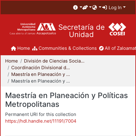
Log In
Secretaría de
Unidad
Home
Communities & Collections
All of Zaloamat
Home
División de Ciencias Sociales y Humanidades
Coordinación Divisional de Posgrado
Maestría en Planeación y Políticas Metropolitanas
Maestría en Planeación y Políticas Metropolitanas
Maestría en Planeación y Políticas
Metropolitanas
Permanent URI for this collection
https://hdl.handle.net/11191/7004