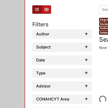
Degre
Filters
Divis
Autho
Subje
Author
Se
Subject
Now 
Date
Type
Advisor
Loading...
CONAHCYT Area