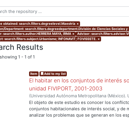
e obtained: search.filters.degreelevel.Maestría
×
ion/Department: search.filters.degreedepartment.División de Ciencias Sociales 
r: search.filters.author.HERRERA MAYA, IRMA
×
Advisor: search.filters.adviso
ct: search.filters.subject.Urbanismo; INFONAVIT; FOVISSSTE.
×
arch Results
showing
1 - 1 of 1
Item
Add to my list
El habitar en los conjuntos de interés soc
unidad FIVIPORT, 2001-2003
(
Universidad Autónoma Metropolitana (México). 
de Servicios de Información.
,
2004-06-16
)
HERR
El objeto de este estudio es conocer los conflict
conjuntos habitacionales de interés social, y de
analizar los problemas que se generan en los e
organizan para resolver problemas derivados de 
comunes, así como, para dar mantenimiento y llev