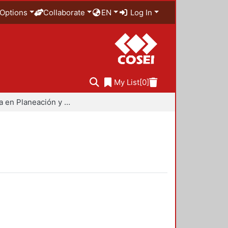
Options
Collaborate
EN
Log In
My List
[0]
Maestría en Planeación y Políticas Metropolitanas