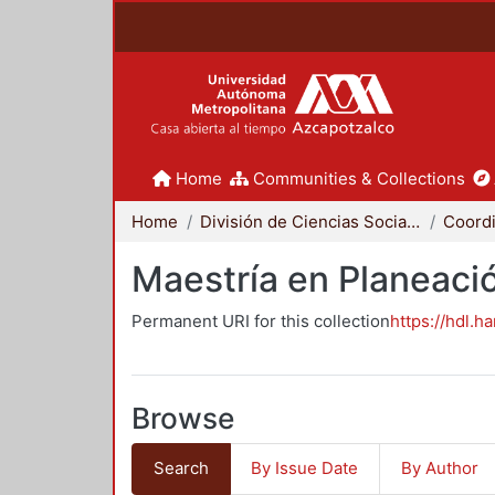
Home
Communities & Collections
Home
División de Ciencias Sociales y Humanidades
Maestría en Planeació
Permanent URI for this collection
https://hdl.h
Browse
Search
By Issue Date
By Author