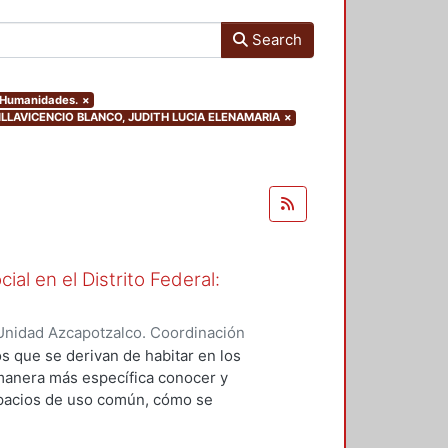
Search
y Humanidades.
×
r.VILLAVICENCIO BLANCO, JUDITH LUCIA ELENAMARIA
×
ial en el Distrito Federal:
Unidad Azcapotzalco. Coordinación
ERA MAYA, IRMA
os que se derivan de habitar en los
 manera más específica conocer y
spacios de uso común, cómo se
la convivencia en los espacios
ar la administración de los