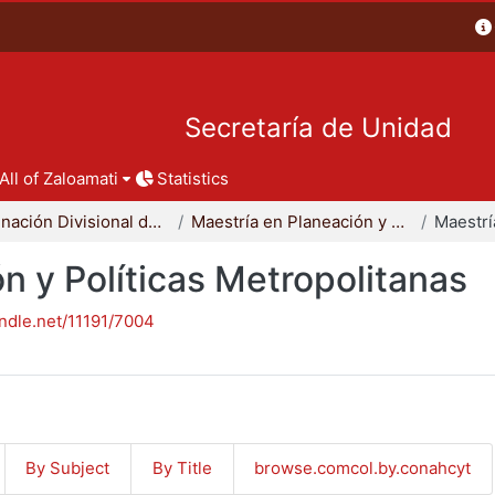
Secretaría de Unidad
All of Zaloamati
Statistics
Coordinación Divisional de Posgrado
Maestría en Planeación y Políticas Metropolitanas
n y Políticas Metropolitanas
andle.net/11191/7004
By Subject
By Title
browse.comcol.by.conahcyt