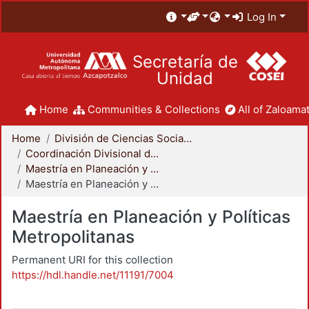
Log In
Secretaría de
Unidad
Home
Communities & Collections
All of Zaloamat
Home
División de Ciencias Sociales y Humanidades
Coordinación Divisional de Posgrado
Maestría en Planeación y Políticas Metropolitanas
Maestría en Planeación y Políticas Metropolitanas
Maestría en Planeación y Políticas
Metropolitanas
Permanent URI for this collection
https://hdl.handle.net/11191/7004