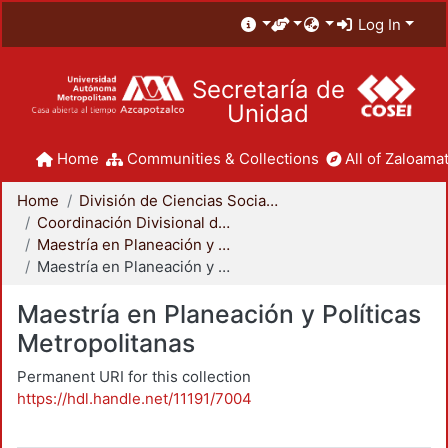
Log In
Secretaría de
Unidad
Home
Communities & Collections
All of Zaloamat
Home
División de Ciencias Sociales y Humanidades
Coordinación Divisional de Posgrado
Maestría en Planeación y Políticas Metropolitanas
Maestría en Planeación y Políticas Metropolitanas
Maestría en Planeación y Políticas
Metropolitanas
Permanent URI for this collection
https://hdl.handle.net/11191/7004