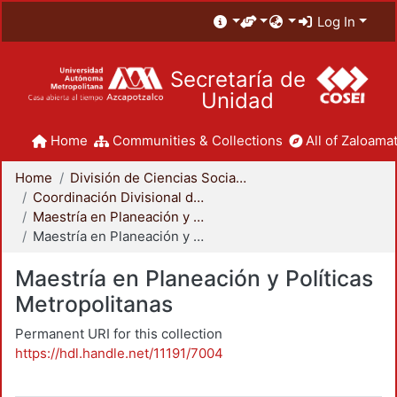
Log In
Secretaría de
Unidad
Home
Communities & Collections
All of Zaloamat
Home
División de Ciencias Sociales y Humanidades
Coordinación Divisional de Posgrado
Maestría en Planeación y Políticas Metropolitanas
Maestría en Planeación y Políticas Metropolitanas
Maestría en Planeación y Políticas
Metropolitanas
Permanent URI for this collection
https://hdl.handle.net/11191/7004