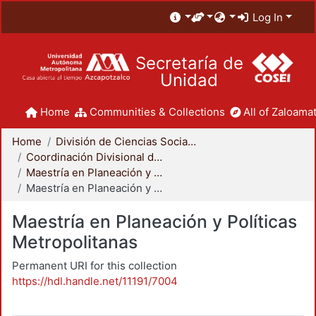
Log In
Secretaría de
Unidad
Home
Communities & Collections
All of Zaloamat
Home
División de Ciencias Sociales y Humanidades
Coordinación Divisional de Posgrado
Maestría en Planeación y Políticas Metropolitanas
Maestría en Planeación y Políticas Metropolitanas
Maestría en Planeación y Políticas
Metropolitanas
Permanent URI for this collection
https://hdl.handle.net/11191/7004