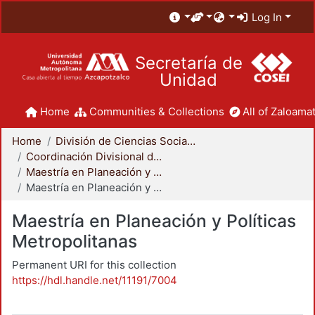
Log In
Secretaría de
Unidad
Home
Communities & Collections
All of Zaloamat
Home
División de Ciencias Sociales y Humanidades
Coordinación Divisional de Posgrado
Maestría en Planeación y Políticas Metropolitanas
Maestría en Planeación y Políticas Metropolitanas
Maestría en Planeación y Políticas
Metropolitanas
Permanent URI for this collection
https://hdl.handle.net/11191/7004