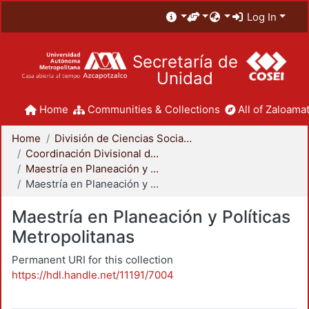
Log In
Secretaría de
Unidad
Home
Communities & Collections
All of Zaloamat
Home
División de Ciencias Sociales y Humanidades
Coordinación Divisional de Posgrado
Maestría en Planeación y Políticas Metropolitanas
Maestría en Planeación y Políticas Metropolitanas
Maestría en Planeación y Políticas
Metropolitanas
Permanent URI for this collection
https://hdl.handle.net/11191/7004