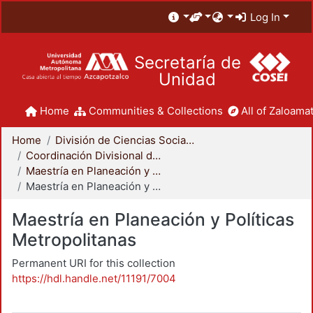
Log In
Secretaría de
Unidad
Home
Communities & Collections
All of Zaloamat
Home
División de Ciencias Sociales y Humanidades
Coordinación Divisional de Posgrado
Maestría en Planeación y Políticas Metropolitanas
Maestría en Planeación y Políticas Metropolitanas
Maestría en Planeación y Políticas
Metropolitanas
Permanent URI for this collection
https://hdl.handle.net/11191/7004