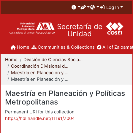
Log In
Secretaría de
Unidad
Home
Communities & Collections
All of Zaloamat
Home
División de Ciencias Sociales y Humanidades
Coordinación Divisional de Posgrado
Maestría en Planeación y Políticas Metropolitanas
Maestría en Planeación y Políticas Metropolitanas
Maestría en Planeación y Políticas
Metropolitanas
Permanent URI for this collection
https://hdl.handle.net/11191/7004