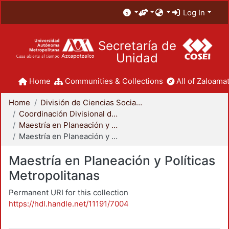
Log In
Secretaría de
Unidad
Home
Communities & Collections
All of Zaloamat
Home
División de Ciencias Sociales y Humanidades
Coordinación Divisional de Posgrado
Maestría en Planeación y Políticas Metropolitanas
Maestría en Planeación y Políticas Metropolitanas
Maestría en Planeación y Políticas
Metropolitanas
Permanent URI for this collection
https://hdl.handle.net/11191/7004