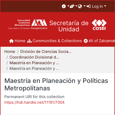
Log In
Secretaría de
Unidad
Home
Communities & Collections
All of Zaloamat
Home
División de Ciencias Sociales y Humanidades
Coordinación Divisional de Posgrado
Maestría en Planeación y Políticas Metropolitanas
Maestría en Planeación y Políticas Metropolitanas
Maestría en Planeación y Políticas
Metropolitanas
Permanent URI for this collection
https://hdl.handle.net/11191/7004