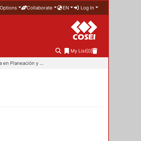
Options
Collaborate
EN
Log In
My List
[0]
Maestría en Planeación y Políticas Metropolitanas