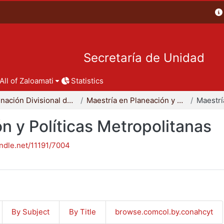
Secretaría de Unidad
All of Zaloamati
Statistics
Coordinación Divisional de Posgrado
Maestría en Planeación y Políticas Metropolitanas
n y Políticas Metropolitanas
andle.net/11191/7004
By Subject
By Title
browse.comcol.by.conahcyt