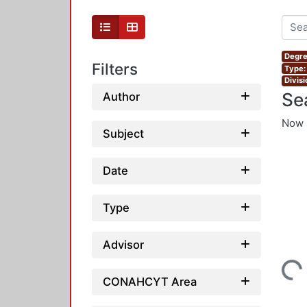
Degre
Filters
Type:
Divis
Se
Author
Now 
Subject
Date
Type
Advisor
Loading...
CONAHCYT Area