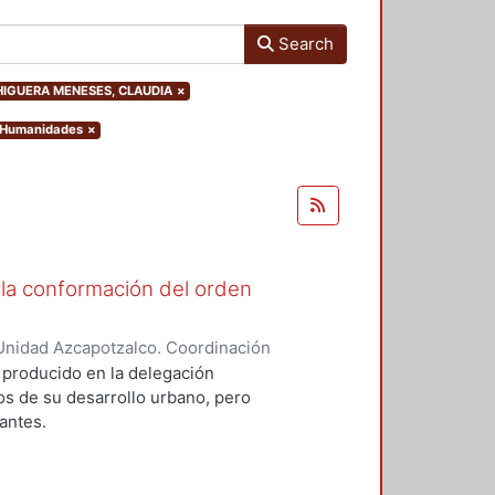
Search
or.HIGUERA MENESES, CLAUDIA
×
y Humanidades
×
 la conformación del orden
Unidad Azcapotzalco. Coordinación
 MENESES, CLAUDIA
 producido en la delegación
os de su desarrollo urbano, pero
tantes.