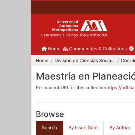
Home
Communities & Collections
Home
División de Ciencias Sociales y Humanidades
Maestría en Planeació
Permanent URI for this collection
https://hdl.h
Browse
Search
By Issue Date
By Author