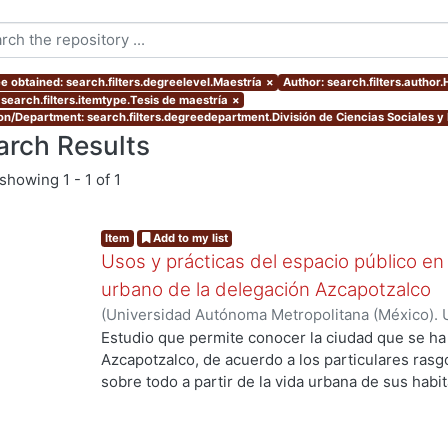
e obtained: search.filters.degreelevel.Maestría
×
Author: search.filters.auth
 search.filters.itemtype.Tesis de maestría
×
ion/Department: search.filters.degreedepartment.División de Ciencias Sociales 
arch Results
showing
1 - 1 of 1
Item
Add to my list
Usos y prácticas del espacio público en
urbano de la delegación Azcapotzalco
(
Universidad Autónoma Metropolitana (México). 
de Servicios de Información.
,
2006-03
)
HIGUERA
Estudio que permite conocer la ciudad que se ha
Azcapotzalco, de acuerdo a los particulares rasg
sobre todo a partir de la vida urbana de sus habi