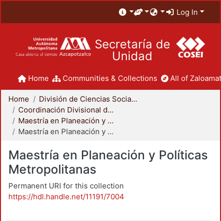
Log In
Secretaría de
Unidad
Home
Communities & Collections
All of Zaloamat
Home
División de Ciencias Sociales y Humanidades
Coordinación Divisional de Posgrado
Maestría en Planeación y Políticas Metropolitanas
Maestría en Planeación y Políticas Metropolitanas
Maestría en Planeación y Políticas
Metropolitanas
Permanent URI for this collection
https://hdl.handle.net/11191/7004