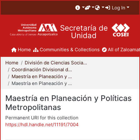
Log In
Secretaría de
Unidad
Home
Communities & Collections
All of Zaloamat
Home
División de Ciencias Sociales y Humanidades
Coordinación Divisional de Posgrado
Maestría en Planeación y Políticas Metropolitanas
Maestría en Planeación y Políticas Metropolitanas
Maestría en Planeación y Políticas
Metropolitanas
Permanent URI for this collection
https://hdl.handle.net/11191/7004