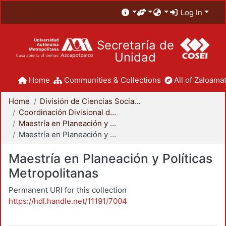
Log In
Secretaría de
Unidad
Home
Communities & Collections
All of Zaloamat
Home
División de Ciencias Sociales y Humanidades
Coordinación Divisional de Posgrado
Maestría en Planeación y Políticas Metropolitanas
Maestría en Planeación y Políticas Metropolitanas
Maestría en Planeación y Políticas
Metropolitanas
Permanent URI for this collection
https://hdl.handle.net/11191/7004