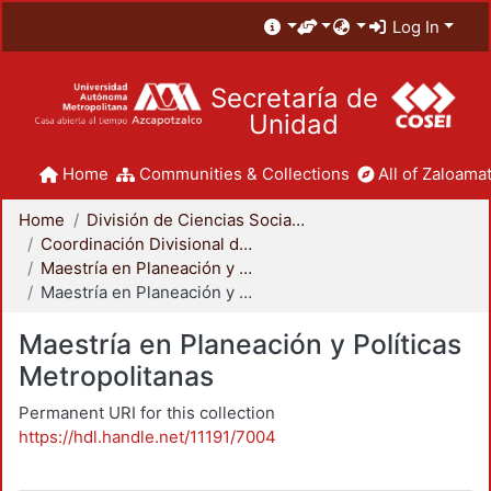
Log In
Secretaría de
Unidad
Home
Communities & Collections
All of Zaloamat
Home
División de Ciencias Sociales y Humanidades
Coordinación Divisional de Posgrado
Maestría en Planeación y Políticas Metropolitanas
Maestría en Planeación y Políticas Metropolitanas
Maestría en Planeación y Políticas
Metropolitanas
Permanent URI for this collection
https://hdl.handle.net/11191/7004