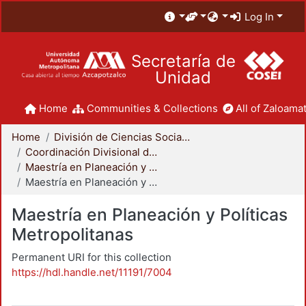
Log In
Secretaría de
Unidad
Home
Communities & Collections
All of Zaloamat
Home
División de Ciencias Sociales y Humanidades
Coordinación Divisional de Posgrado
Maestría en Planeación y Políticas Metropolitanas
Maestría en Planeación y Políticas Metropolitanas
Maestría en Planeación y Políticas
Metropolitanas
Permanent URI for this collection
https://hdl.handle.net/11191/7004