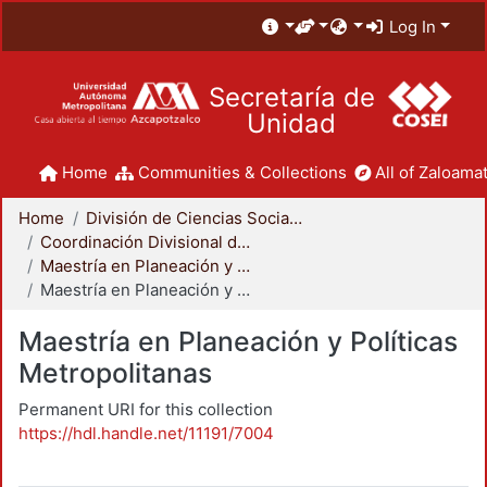
Log In
Secretaría de
Unidad
Home
Communities & Collections
All of Zaloamat
Home
División de Ciencias Sociales y Humanidades
Coordinación Divisional de Posgrado
Maestría en Planeación y Políticas Metropolitanas
Maestría en Planeación y Políticas Metropolitanas
Maestría en Planeación y Políticas
Metropolitanas
Permanent URI for this collection
https://hdl.handle.net/11191/7004