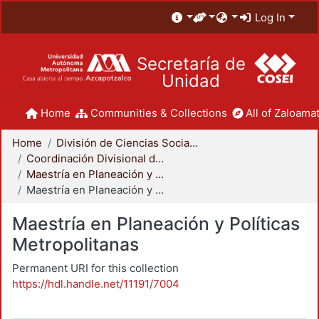
Log In
Secretaría de
Unidad
Home
Communities & Collections
All of Zaloamat
Home
División de Ciencias Sociales y Humanidades
Coordinación Divisional de Posgrado
Maestría en Planeación y Políticas Metropolitanas
Maestría en Planeación y Políticas Metropolitanas
Maestría en Planeación y Políticas
Metropolitanas
Permanent URI for this collection
https://hdl.handle.net/11191/7004