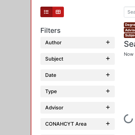
Degre
Filters
Advis
Subjec
Se
Author
Now 
Subject
Date
Type
Advisor
Loading...
CONAHCYT Area