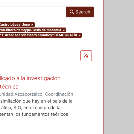
Search
.Castro López, José
×
ch.filters.itemtype.Tesis de maestría
×
 Area: search.filters.conahcyt.DEMOGRAFÍA
×
icado a la investigación
técnica
Unidad Azcapotzalco. Coordinación
, José
asimilación que hay en el país de la
fica, SIG, en el campo de la
esentan los fundamentos teóricos
con el tema de los usos del SIG en
 planteando los alcances y retos de
na, en las que se han logrado