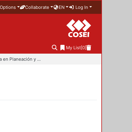
Options
Collaborate
EN
Log In
My List
[0]
Maestría en Planeación y Políticas Metropolitanas