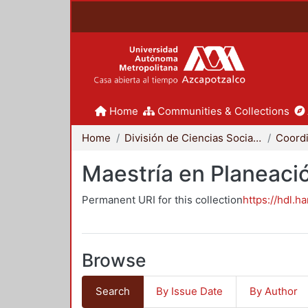
Home
Communities & Collections
Home
División de Ciencias Sociales y Humanidades
Maestría en Planeació
Permanent URI for this collection
https://hdl.h
Browse
Search
By Issue Date
By Author