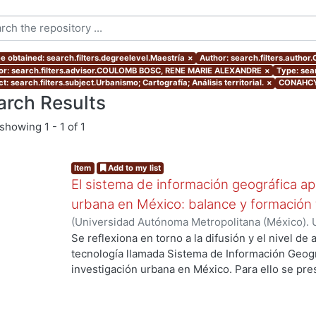
e obtained: search.filters.degreelevel.Maestría
×
Author: search.filters.author
or: search.filters.advisor.COULOMB BOSC, RENE MARIE ALEXANDRE
×
Type: sear
t: search.filters.subject.Urbanismo; Cartografía; Análisis territorial.
×
CONAHCYT
arch Results
showing
1 - 1 of 1
Item
Add to my list
El sistema de información geográfica apl
urbana en México: balance y formación 
(
Universidad Autónoma Metropolitana (México). 
de Servicios de Información.
,
2011
)
Castro López
Se reflexiona en torno a la difusión y el nivel de 
tecnología llamada Sistema de Información Geográ
investigación urbana en México. Para ello se pr
del análisis espacial usando un SIG; se continua 
la investigación urbana en México, para concluir
la aplicación de las SIG, en la investigación urba