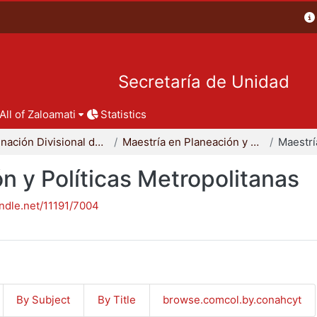
Secretaría de Unidad
All of Zaloamati
Statistics
Coordinación Divisional de Posgrado
Maestría en Planeación y Políticas Metropolitanas
n y Políticas Metropolitanas
andle.net/11191/7004
By Subject
By Title
browse.comcol.by.conahcyt