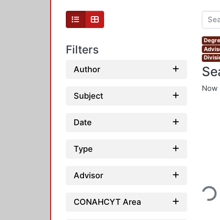
Degre
Filters
Advis
Divis
Se
Author
Now 
Subject
Date
Type
Loadin
Advisor
CONAHCYT Area