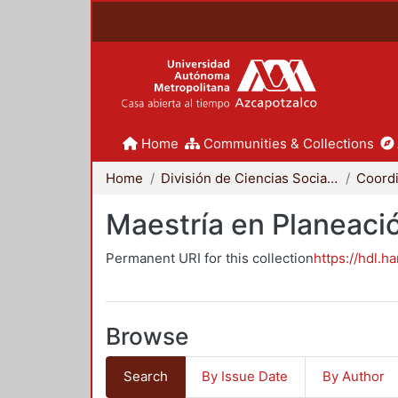
Home
Communities & Collections
Home
División de Ciencias Sociales y Humanidades
Maestría en Planeació
Permanent URI for this collection
https://hdl.h
Browse
Search
By Issue Date
By Author