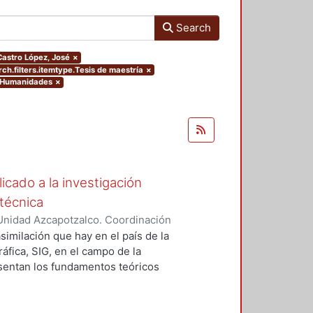
Search
.Castro López, José
×
ch.filters.itemtype.Tesis de maestría
×
y Humanidades
×
icado a la investigación
técnica
Unidad Azcapotzalco. Coordinación
, José
asimilación que hay en el país de la
fica, SIG, en el campo de la
esentan los fundamentos teóricos
con el tema de los usos del SIG en
 planteando los alcances y retos de
na, en las que se han logrado