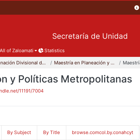
Secretaría de Unidad
All of Zaloamati
Statistics
Coordinación Divisional de Posgrado
Maestría en Planeación y Políticas Metropolitanas
n y Políticas Metropolitanas
andle.net/11191/7004
By Subject
By Title
browse.comcol.by.conahcyt