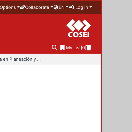
Options
Collaborate
EN
Log In
My List
[0]
Maestría en Planeación y Políticas Metropolitanas