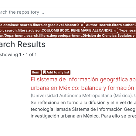
e obtained: search.filters.degreelevel.Maestría
×
Author: search.filters.author
or: search.filters.advisor.COULOMB BOSC, RENE MARIE ALEXANDRE
×
Type: sear
ion/Department: search.filters.degreedepartment.División de Ciencias Sociales 
arch Results
showing
1 - 1 of 1
Item
Add to my list
El sistema de información geográfica apl
urbana en México: balance y formación 
(
Universidad Autónoma Metropolitana (México). 
de Servicios de Información.
,
2011
)
Castro López
Se reflexiona en torno a la difusión y el nivel de 
g...
tecnología llamada Sistema de Información Geográ
investigación urbana en México. Para ello se pr
del análisis espacial usando un SIG; se continua 
la investigación urbana en México, para concluir
la aplicación de las SIG, en la investigación urba