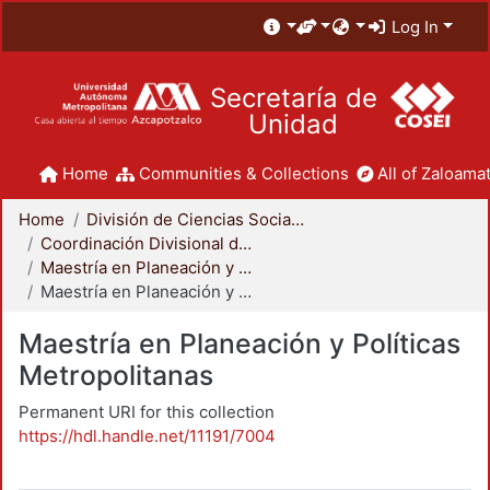
Log In
Secretaría de
Unidad
Home
Communities & Collections
All of Zaloamat
Home
División de Ciencias Sociales y Humanidades
Coordinación Divisional de Posgrado
Maestría en Planeación y Políticas Metropolitanas
Maestría en Planeación y Políticas Metropolitanas
Maestría en Planeación y Políticas
Metropolitanas
Permanent URI for this collection
https://hdl.handle.net/11191/7004