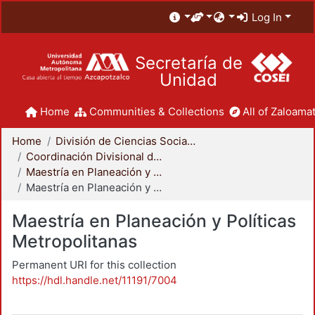
Log In
Secretaría de
Unidad
Home
Communities & Collections
All of Zaloamat
Home
División de Ciencias Sociales y Humanidades
Coordinación Divisional de Posgrado
Maestría en Planeación y Políticas Metropolitanas
Maestría en Planeación y Políticas Metropolitanas
Maestría en Planeación y Políticas
Metropolitanas
Permanent URI for this collection
https://hdl.handle.net/11191/7004