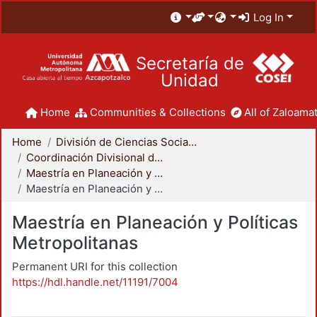
Log In
Secretaría de
Unidad
Home
Communities & Collections
All of Zaloamat
Home
División de Ciencias Sociales y Humanidades
Coordinación Divisional de Posgrado
Maestría en Planeación y Políticas Metropolitanas
Maestría en Planeación y Políticas Metropolitanas
Maestría en Planeación y Políticas
Metropolitanas
Permanent URI for this collection
https://hdl.handle.net/11191/7004