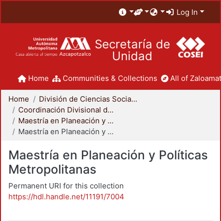
Log In
Secretaría de
Unidad
Home
Communities & Collections
All of Zaloamat
Home
División de Ciencias Sociales y Humanidades
Coordinación Divisional de Posgrado
Maestría en Planeación y Políticas Metropolitanas
Maestría en Planeación y Políticas Metropolitanas
Maestría en Planeación y Políticas
Metropolitanas
Permanent URI for this collection
https://hdl.handle.net/11191/7004