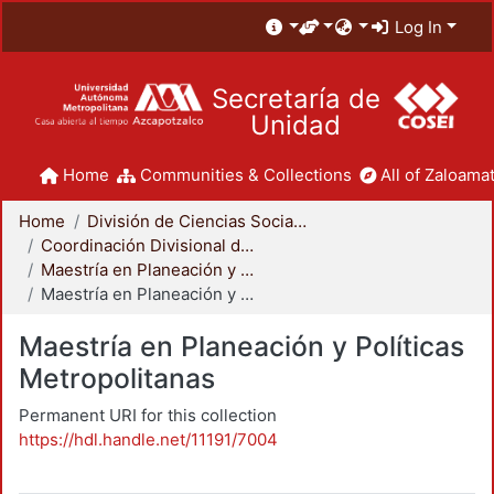
Log In
Secretaría de
Unidad
Home
Communities & Collections
All of Zaloamat
Home
División de Ciencias Sociales y Humanidades
Coordinación Divisional de Posgrado
Maestría en Planeación y Políticas Metropolitanas
Maestría en Planeación y Políticas Metropolitanas
Maestría en Planeación y Políticas
Metropolitanas
Permanent URI for this collection
https://hdl.handle.net/11191/7004