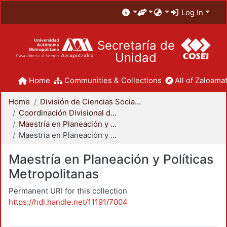
Log In
Secretaría de
Unidad
Home
Communities & Collections
All of Zaloamat
Home
División de Ciencias Sociales y Humanidades
Coordinación Divisional de Posgrado
Maestría en Planeación y Políticas Metropolitanas
Maestría en Planeación y Políticas Metropolitanas
Maestría en Planeación y Políticas
Metropolitanas
Permanent URI for this collection
https://hdl.handle.net/11191/7004