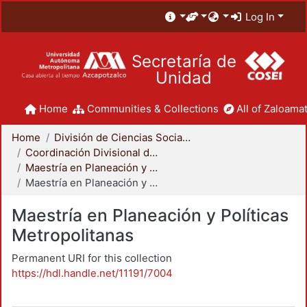
Log In
Secretaría de
Unidad
Home
Communities & Collections
All of Zaloamat
Home
División de Ciencias Sociales y Humanidades
Coordinación Divisional de Posgrado
Maestría en Planeación y Políticas Metropolitanas
Maestría en Planeación y Políticas Metropolitanas
Maestría en Planeación y Políticas
Metropolitanas
Permanent URI for this collection
https://hdl.handle.net/11191/7004