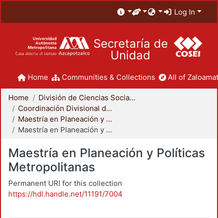
Log In
Secretaría de
Unidad
Home
Communities & Collections
All of Zaloamat
Home
División de Ciencias Sociales y Humanidades
Coordinación Divisional de Posgrado
Maestría en Planeación y Políticas Metropolitanas
Maestría en Planeación y Políticas Metropolitanas
Maestría en Planeación y Políticas
Metropolitanas
Permanent URI for this collection
https://hdl.handle.net/11191/7004