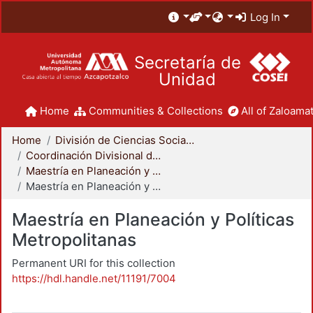
Log In
Secretaría de
Unidad
Home
Communities & Collections
All of Zaloamat
Home
División de Ciencias Sociales y Humanidades
Coordinación Divisional de Posgrado
Maestría en Planeación y Políticas Metropolitanas
Maestría en Planeación y Políticas Metropolitanas
Maestría en Planeación y Políticas
Metropolitanas
Permanent URI for this collection
https://hdl.handle.net/11191/7004