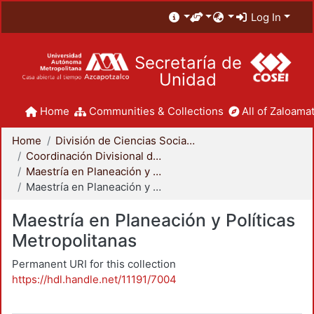
Log In
Secretaría de
Unidad
Home
Communities & Collections
All of Zaloamat
Home
División de Ciencias Sociales y Humanidades
Coordinación Divisional de Posgrado
Maestría en Planeación y Políticas Metropolitanas
Maestría en Planeación y Políticas Metropolitanas
Maestría en Planeación y Políticas
Metropolitanas
Permanent URI for this collection
https://hdl.handle.net/11191/7004