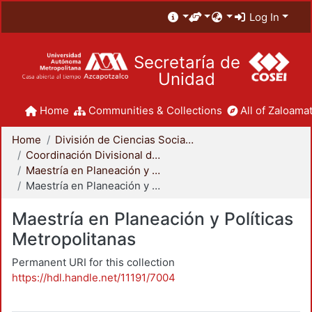
Log In
Secretaría de
Unidad
Home
Communities & Collections
All of Zaloamat
Home
División de Ciencias Sociales y Humanidades
Coordinación Divisional de Posgrado
Maestría en Planeación y Políticas Metropolitanas
Maestría en Planeación y Políticas Metropolitanas
Maestría en Planeación y Políticas
Metropolitanas
Permanent URI for this collection
https://hdl.handle.net/11191/7004