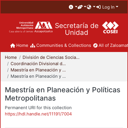
Log In
Secretaría de
Unidad
Home
Communities & Collections
All of Zaloamat
Home
División de Ciencias Sociales y Humanidades
Coordinación Divisional de Posgrado
Maestría en Planeación y Políticas Metropolitanas
Maestría en Planeación y Políticas Metropolitanas
Maestría en Planeación y Políticas
Metropolitanas
Permanent URI for this collection
https://hdl.handle.net/11191/7004