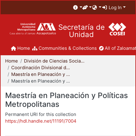
Log In
Secretaría de
Unidad
Home
Communities & Collections
All of Zaloamat
Home
División de Ciencias Sociales y Humanidades
Coordinación Divisional de Posgrado
Maestría en Planeación y Políticas Metropolitanas
Maestría en Planeación y Políticas Metropolitanas
Maestría en Planeación y Políticas
Metropolitanas
Permanent URI for this collection
https://hdl.handle.net/11191/7004