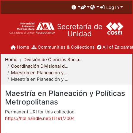
Log In
Secretaría de
Unidad
Home
Communities & Collections
All of Zaloamat
Home
División de Ciencias Sociales y Humanidades
Coordinación Divisional de Posgrado
Maestría en Planeación y Políticas Metropolitanas
Maestría en Planeación y Políticas Metropolitanas
Maestría en Planeación y Políticas
Metropolitanas
Permanent URI for this collection
https://hdl.handle.net/11191/7004