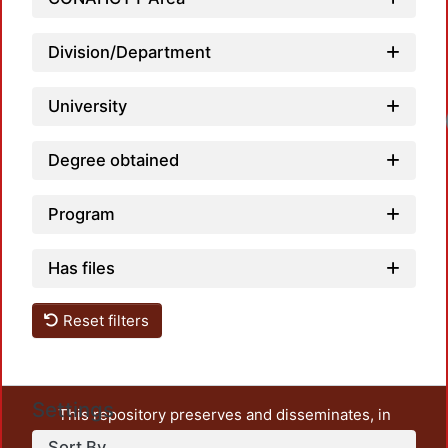
Division/Department
University
Load
Degree obtained
Program
Has files
Reset filters
Settings
This repository preserves and disseminates, in
unrestricted open access, the teaching and research
Sort By