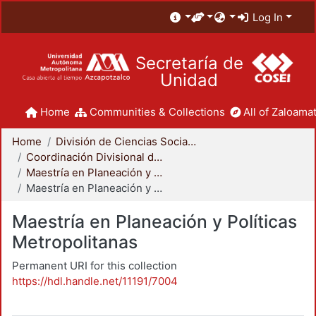
Log In
Secretaría de
Unidad
Home
Communities & Collections
All of Zaloamat
Home
División de Ciencias Sociales y Humanidades
Coordinación Divisional de Posgrado
Maestría en Planeación y Políticas Metropolitanas
Maestría en Planeación y Políticas Metropolitanas
Maestría en Planeación y Políticas
Metropolitanas
Permanent URI for this collection
https://hdl.handle.net/11191/7004