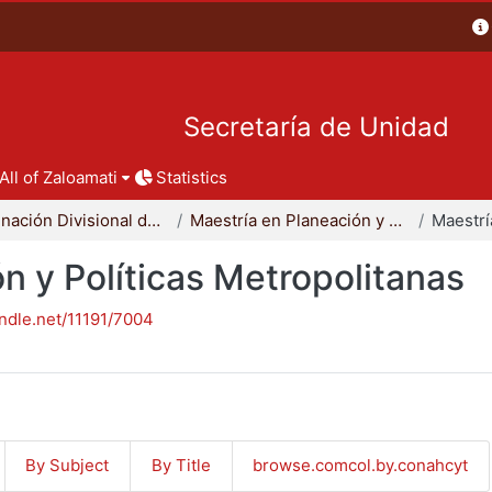
Secretaría de Unidad
All of Zaloamati
Statistics
Coordinación Divisional de Posgrado
Maestría en Planeación y Políticas Metropolitanas
n y Políticas Metropolitanas
andle.net/11191/7004
By Subject
By Title
browse.comcol.by.conahcyt