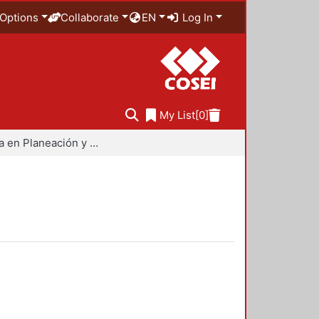
Options
Collaborate
EN
Log In
My List
[0]
Maestría en Planeación y Políticas Metropolitanas