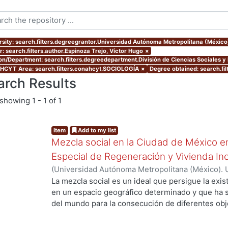
rsity: search.filters.degreegrantor.Universidad Autónoma Metropolitana (México
r: search.filters.author.Espinoza Trejo, Víctor Hugo
×
ion/Department: search.filters.degreedepartment.División de Ciencias Sociales 
CYT Area: search.filters.conahcyt.SOCIOLOGÍA
×
Degree obtained: search.fil
arch Results
showing
1 - 1 of 1
Item
Add to my list
Mezcla social en la Ciudad de México e
Especial de Regeneración y Vivienda In
(
Universidad Autónoma Metropolitana (México). 
de Servicios de Información.
,
2021-06
)
Espinoza 
La mezcla social es un ideal que persigue la exis
en un espacio geográfico determinado y que ha 
del mundo para la consecución de diferentes obj
extensa mas no concluyente sobre hasta qué gra
beneficiosa para las comunidades en donde es f