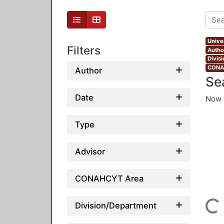
Unive
Filters
Autho
Divis
CONAH
Author
Se
Date
Now 
Type
Advisor
CONAHCYT Area
Loading...
Division/Department