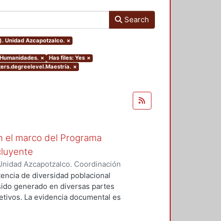
Search
). Unidad Azcapotzalco.
×
y Humanidades.
×
Has files: Yes
×
ters.degreelevel.Maestría.
×
n el marco del Programa
cluyente
Unidad Azcapotzalco. Coordinación
Trejo, Víctor Hugo
tencia de diversidad poblacional
sido generado en diversas partes
etivos. La evidencia documental es
do la mezcla social puede ser
omentada. Las experiencias