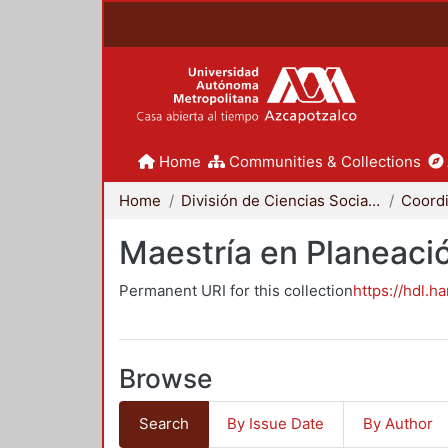
Home
Communities & Collections
Home
División de Ciencias Sociales y Humanidades
Maestría en Planeació
Permanent URI for this collection
https://hdl.h
Browse
Search
By Issue Date
By Author