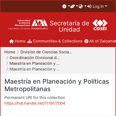
Log In
Secretaría de
Unidad
Home
Communities & Collections
All of Zaloamat
Home
División de Ciencias Sociales y Humanidades
Coordinación Divisional de Posgrado
Maestría en Planeación y Políticas Metropolitanas
Maestría en Planeación y Políticas Metropolitanas
Maestría en Planeación y Políticas
Metropolitanas
Permanent URI for this collection
https://hdl.handle.net/11191/7004