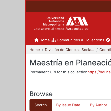
Home
Communities & Collections
Home
División de Ciencias Sociales y Humanidades
Maestría en Planeació
Permanent URI for this collection
https://hdl.h
Browse
Search
By Issue Date
By Author