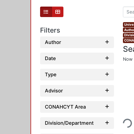
Unive
Filters
Autho
Divis
CONAH
Author
Se
Date
Now 
Type
Advisor
CONAHCYT Area
Loading...
Division/Department