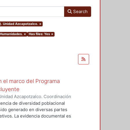
Search
). Unidad Azcapotzalco.
×
y Humanidades.
×
Has files: Yes
×
n el marco del Programa
cluyente
Unidad Azcapotzalco. Coordinación
Trejo, Víctor Hugo
tencia de diversidad poblacional
sido generado en diversas partes
etivos. La evidencia documental es
do la mezcla social puede ser
omentada. Las experiencias