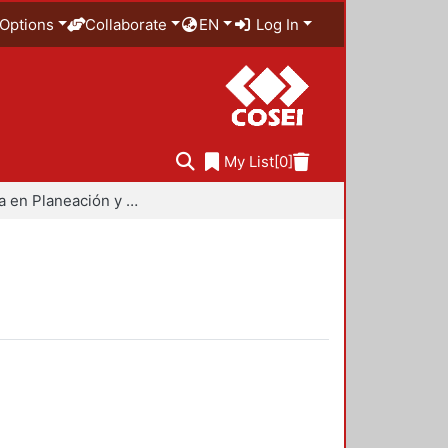
Options
Collaborate
EN
Log In
My List
[0]
Maestría en Planeación y Políticas Metropolitanas