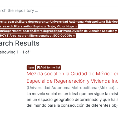
rsity: search.filters.degreegrantor.Universidad Autónoma Metropolitana (México
r: search.filters.author.Espinoza Trejo, Víctor Hugo
×
ion/Department: search.filters.degreedepartment.División de Ciencias Sociales 
CYT Area: search.filters.conahcyt.SOCIOLOGÍA
×
arch Results
showing
1 - 1 of 1
Item
Add to my list
Mezcla social en la Ciudad de México e
Especial de Regeneración y Vivienda In
(
Universidad Autónoma Metropolitana (México). 
de Servicios de Información.
,
2021-06
)
Espinoza 
La mezcla social es un ideal que persigue la exis
en un espacio geográfico determinado y que ha 
del mundo para la consecución de diferentes obj
extensa mas no concluyente sobre hasta qué gra
beneficiosa para las comunidades en donde es f