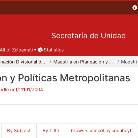
Secretaría de Unidad
All of Zaloamati
Statistics
Coordinación Divisional de Posgrado
Maestría en Planeación y Políticas Metropolitanas
n y Políticas Metropolitanas
andle.net/11191/7004
By Subject
By Title
browse.comcol.by.conahcyt