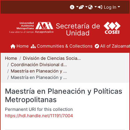
Log In
Secretaría de
Unidad
Home
Communities & Collections
All of Zaloamat
Home
División de Ciencias Sociales y Humanidades
Coordinación Divisional de Posgrado
Maestría en Planeación y Políticas Metropolitanas
Maestría en Planeación y Políticas Metropolitanas
Maestría en Planeación y Políticas
Metropolitanas
Permanent URI for this collection
https://hdl.handle.net/11191/7004